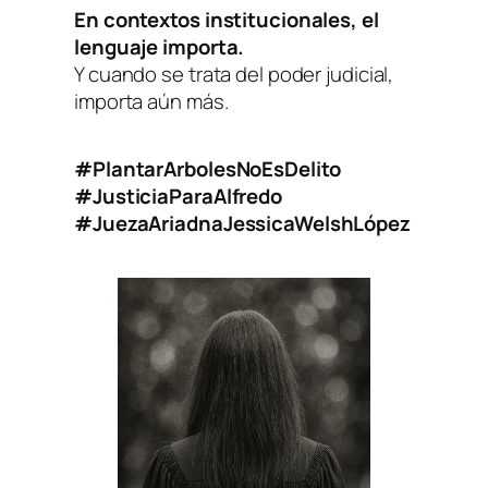
En contextos institucionales, el
lenguaje importa.
Y cuando se trata del poder judicial,
importa aún más.
#PlantarArbolesNoEsDelito
#JusticiaParaAlfredo
#JuezaAriadnaJessicaWelshLópez