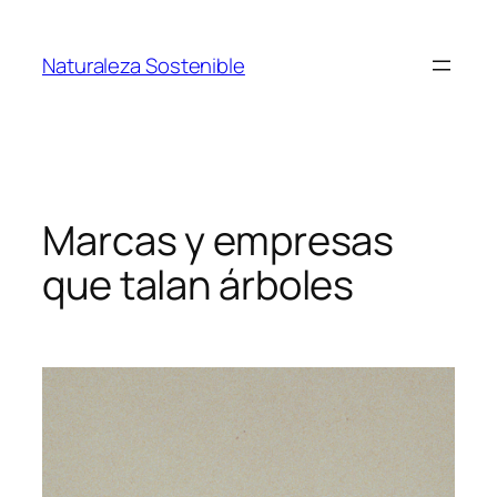
Saltar
al
Naturaleza Sostenible
contenido
Marcas y empresas
que talan árboles